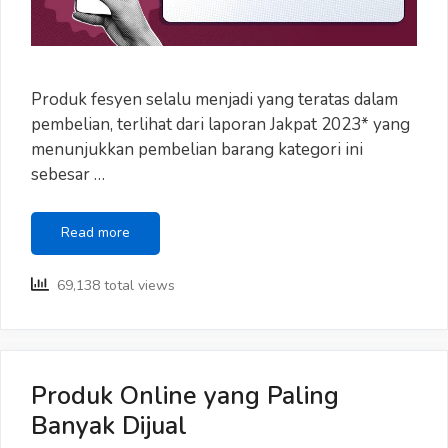
Produk fesyen selalu menjadi yang teratas dalam
pembelian, terlihat dari laporan Jakpat 2023* yang
menunjukkan pembelian barang kategori ini
sebesar …
9
Read more
dari
10
69,138 total views
Orang
Membeli
Produk
Fashion
Secara
Produk Online yang Paling
Online
Banyak Dijual