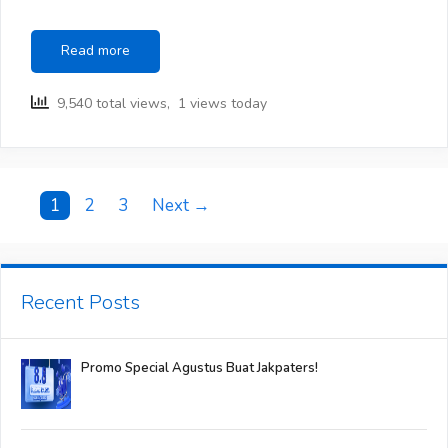
Perbedaan
Read more
Pandangan
Cowok
9,540 total views, 1 views today
dan
Cewek
antara
Cakep
atau
Post
1
2
3
Next →
Wangi
navigation
Recent Posts
Promo Special Agustus Buat Jakpaters!