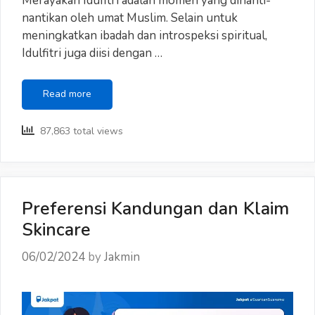
Merayakan Idufitri adalah momen yang dinanti-
nantikan oleh umat Muslim. Selain untuk
meningkatkan ibadah dan introspeksi spiritual,
Idulfitri juga diisi dengan …
Daftar
Read more
Belanjaan
di
87,863 total views
Bulan
Ramadan
2024
Preferensi Kandungan dan Klaim
Skincare
06/02/2024
by
Jakmin