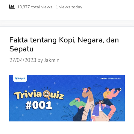
Rambut
10,377 total views, 1 views today
Rontok
Menghantui
Lebih
dari
Setengah
Fakta tentang Kopi, Negara, dan
Orang
Sepatu
Indonesia
27/04/2023
by
Jakmin