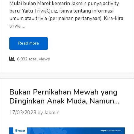
Mulai bulan Maret kemarin Jakmin punya activity
baru! Yaitu TriviaQuiz, isinya tentang informasi
umum atau trivia (permainan pertanyaan). Kira-kira
trivia …
Fakta
Read more
tentang
Kopi,
6,932 total views
Negara,
dan
Sepatu
Bukan Pernikahan Mewah yang
Diinginkan Anak Muda, Namun…
17/03/2023
by
Jakmin