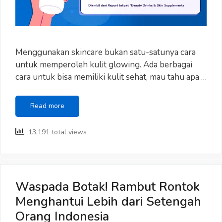
Menggunakan skincare bukan satu-satunya cara
untuk memperoleh kulit glowing. Ada berbagai
cara untuk bisa memiliki kulit sehat, mau tahu apa …
Bukan
Read more
Skincare,
ini
13,191 total views
yang
Bisa
Dilakukan
Untuk
Memiliki
Waspada Botak! Rambut Rontok
Kulit
Menghantui Lebih dari Setengah
Glowing
Orang Indonesia