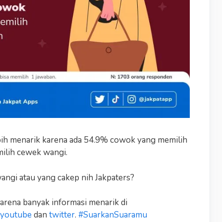
ebih menarik karena ada 54.9% cowok yang memilih
milih cewek wangi.
 wangi atau yang cakep nih Jakpaters?
Karena banyak informasi menarik di
youtube
dan
twitter
.
#SuarkanSuaramu