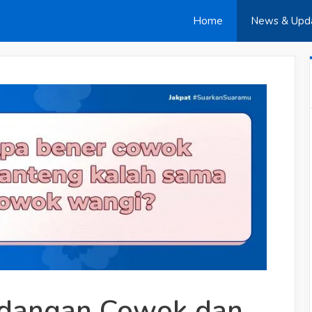
Home
News & Upd
dangan Cowok dan