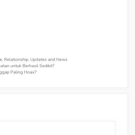
le
,
Relationship
,
Updates and News
tan untuk Berhasil Sedikit?
nggap Paling Hoax?