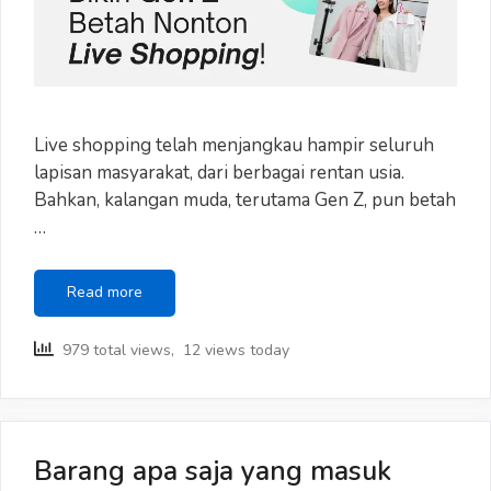
Live shopping telah menjangkau hampir seluruh
lapisan masyarakat, dari berbagai rentan usia.
Bahkan, kalangan muda, terutama Gen Z, pun betah
…
Ini
Read more
yang
Bikin
979 total views, 12 views today
Gen
Z
Betah
Nonton
Live
Barang apa saja yang masuk
Shopping!