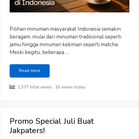
Pilihan minuman masyarakat Indonesia semakin
beragam, mulai dari minuman tradisional seperti
jamu hingga minuman kekinian seperti matcha.
Meski begitu, beberapa …
Kopi
Read more
dan
Teh,
1,377 total views, 16 views today
Minuman
Berasa
yang
Paling
Banyak
Promo Special Juli Buat
Dikonsumsi
Jakpaters!
di
Indonesia