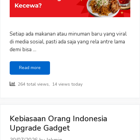
Setiap ada makanan atau minuman baru yang viral
di media sosial, pasti ada saja yang rela antre lama
demi bisa …
Kenapa
Read more
Kita
Tetap
264 total views, 14 views today
Beli
Makanan
Viral,
Padahal
Sering
Kebiasaan Orang Indonesia
Kecewa?
Upgrade Gadget