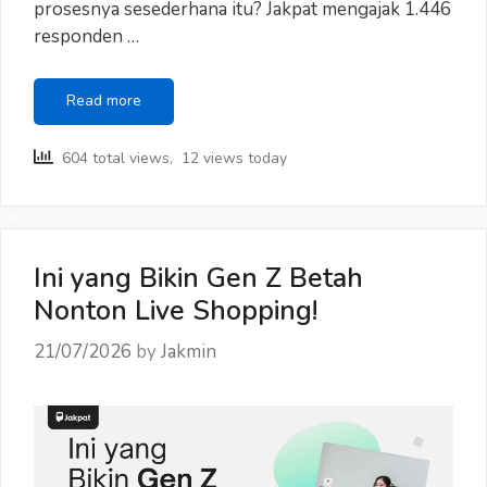
prosesnya sesederhana itu? Jakpat mengajak 1.446
responden …
Ternyata,
Read more
Kita
Nggak
604 total views, 12 views today
Segampang
Itu
Percaya
Konten
Viral
Ini yang Bikin Gen Z Betah
Nonton Live Shopping!
21/07/2026
by
Jakmin