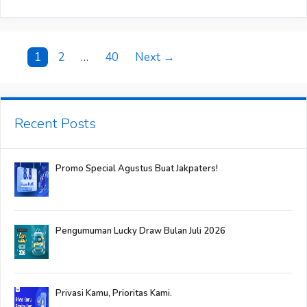
Jakpaters!
Post
1
2
…
40
Next →
navigation
Recent Posts
Promo Special Agustus Buat Jakpaters!
Pengumuman Lucky Draw Bulan Juli 2026
Privasi Kamu, Prioritas Kami.