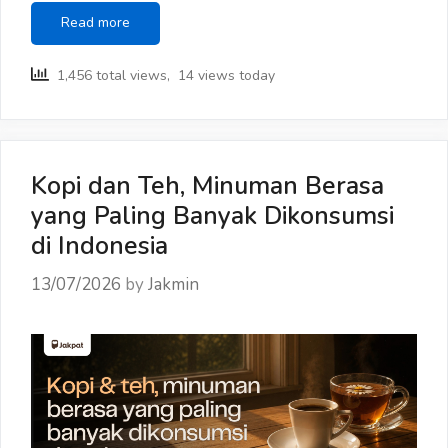
Barang
Read more
apa
saja
1,456 total views, 14 views today
yang
masuk
daftar
belanja
Ramadan
Kopi dan Teh, Minuman Berasa
tahun
yang Paling Banyak Dikonsumsi
ini?
di Indonesia
13/07/2026
by
Jakmin