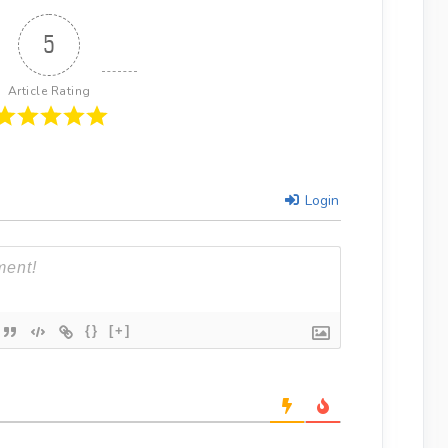
5
Article Rating
Login
{}
[+]