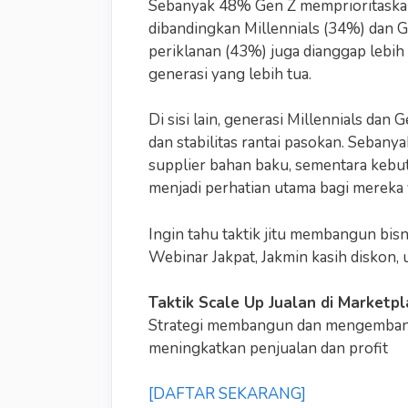
Sebanyak 48% Gen Z memprioritaskan l
dibandingkan Millennials (34%) dan G
periklanan (43%) juga dianggap lebih
generasi yang lebih tua.
Di sisi lain, generasi Millennials da
dan stabilitas rantai pasokan. Seban
supplier bahan baku, sementara kebu
menjadi perhatian utama bagi mereka 
Ingin tahu taktik jitu membangun bisn
Webinar Jakpat, Jakmin kasih diskon,
Taktik Scale Up Jualan di Marketp
Strategi membangun dan mengembangk
meningkatkan penjualan dan profit
[DAFTAR SEKARANG]