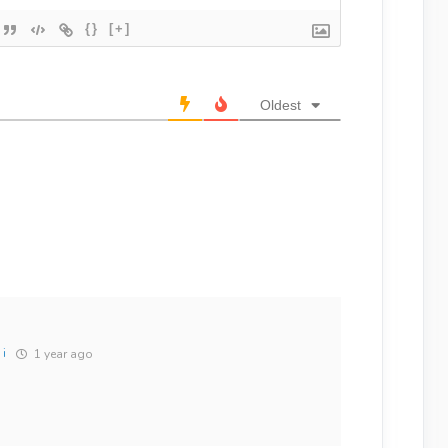
{}
[+]
Oldest
 i
1 year ago