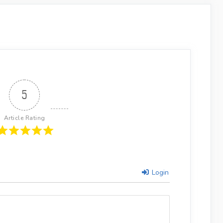
5
Article Rating
Login