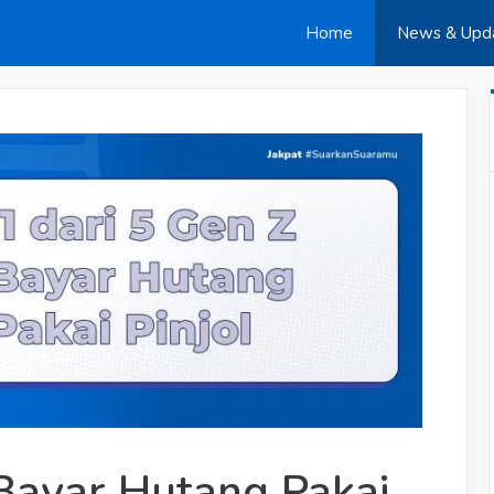
Home
News & Upd
 Bayar Hutang Pakai