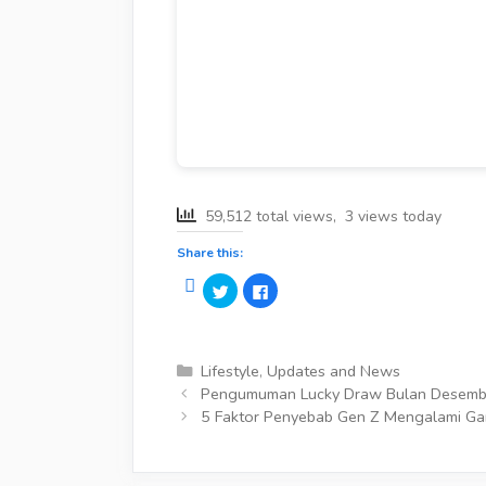
59,512 total views, 3 views today
Share this:
C
C
l
l
i
i
c
c
k
k
t
t
o
o
Categories
Lifestyle
,
Updates and News
s
s
Post
h
h
Pengumuman Lucky Draw Bulan Desemb
a
a
navigation
5 Faktor Penyebab Gen Z Mengalami G
r
r
e
e
o
o
n
n
T
F
w
a