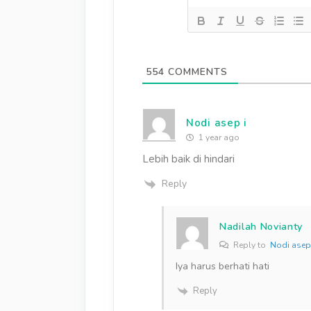
554
COMMENTS
Nodi asep i
1 year ago
Lebih baik di hindari
Reply
Nadilah Novianty
Reply to
Nodi asep
Iya harus berhati hati
Reply