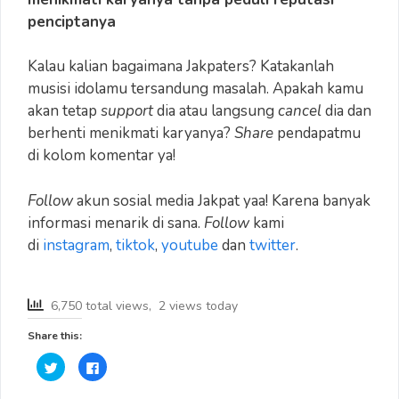
penciptanya
Kalau kalian bagaimana Jakpaters? Katakanlah
musisi idolamu tersandung masalah. Apakah kamu
akan tetap
support
dia atau langsung
cancel
dia dan
berhenti menikmati karyanya?
Share
pendapatmu
di kolom komentar ya!
Follow
akun sosial media Jakpat yaa! Karena banyak
informasi menarik di sana.
Follow
kami
di
instagram
,
tiktok
,
youtube
dan
twitter
.
6,750 total views, 2 views today
Share this:
C
C
l
l
i
i
c
c