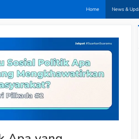
Home
News & Upd
tik Apa yang