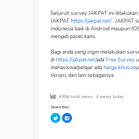
Seluruh survey JAKPAT ini dilakukan
JAKPAT
https://jakpat.net/
. JAKPAT sa
Indonesia baik di Android maupun IOS
menjadi panel kami.
Bagi anda yang ingin melakukan surv
di
https://jakpat.net/
ada
Free Survey
u
mahasiswa/pelajar ada
harga khusus
y
skripsi, dan lain sebagainya.
4,856 total views, 4 views today
Share this:
C
C
l
l
i
i
c
c
k
k
t
t