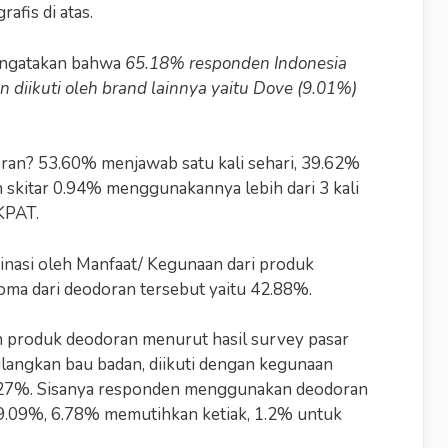
afis di atas.
mengatakan bahwa
65.18% responden Indonesia
iikuti oleh brand lainnya yaitu Dove (9.01%)
an? 53.60% menjawab satu kali sehari, 39.62%
an skitar 0.94% menggunakannya lebih dari 3 kali
KPAT.
nasi oleh Manfaat/ Kegunaan dari produk
oma dari deodoran tersebut yaitu 42.88%.
ah produk deodoran menurut hasil survey pasar
angkan bau badan, diikuti dengan kegunaan
.27%. Sisanya responden menggunakan deodoran
9.09%, 6.78% memutihkan ketiak, 1.2% untuk