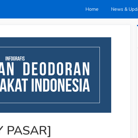
Home
News & Upd
Y PASAR]