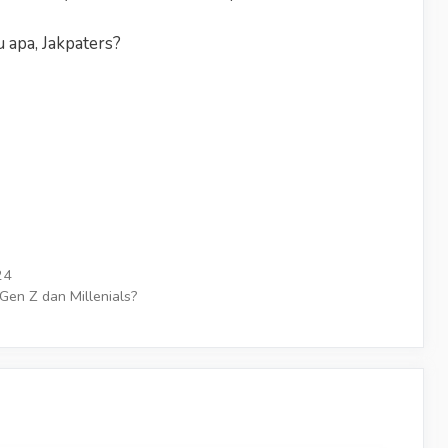
 apa, Jakpaters?
24
en Z dan Millenials?