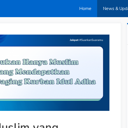
Home
News & Upd
uslim yang