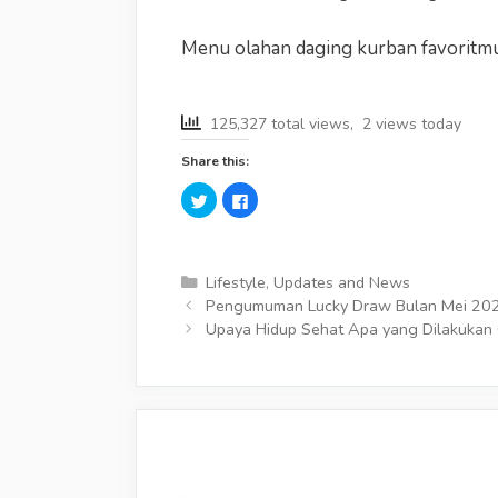
Menu olahan daging kurban favoritmu
125,327 total views, 2 views today
Share this:
C
C
l
l
i
i
c
c
k
k
t
t
o
o
Categories
Lifestyle
,
Updates and News
s
s
Post
h
h
Pengumuman Lucky Draw Bulan Mei 20
a
a
navigation
Upaya Hidup Sehat Apa yang Dilakukan G
r
r
e
e
o
o
n
n
T
F
w
a
i
c
t
e
t
b
e
o
r
o
(
k
O
(