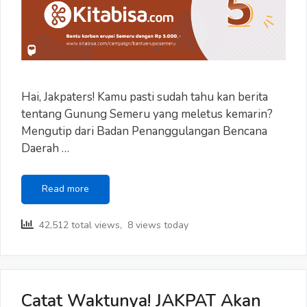
Hai, Jakpaters! Kamu pasti sudah tahu kan berita
tentang Gunung Semeru yang meletus kemarin?
Mengutip dari Badan Penanggulangan Bencana
Daerah …
Yuk
Read more
Bantu
Korban
42,512 total views, 8 views today
Erupsi
Semeru
Lewat
Donasi
#BisaBangkit
Catat Waktunya! JAKPAT Akan