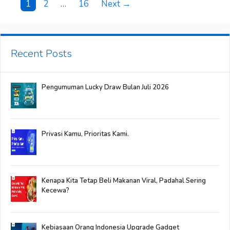
Post
1
2
…
16
Next →
navigation
Recent Posts
Pengumuman Lucky Draw Bulan Juli 2026
Privasi Kamu, Prioritas Kami.
Kenapa Kita Tetap Beli Makanan Viral, Padahal Sering
Kecewa?
Kebiasaan Orang Indonesia Upgrade Gadget