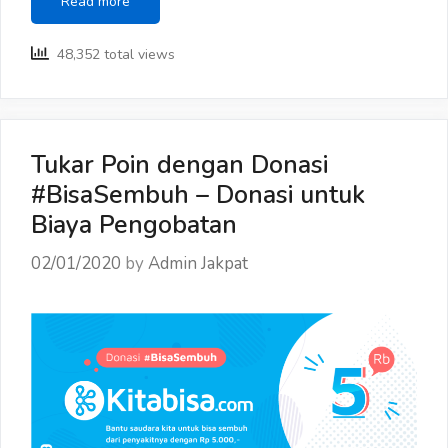
Catat
Read more
Waktunya!
JAKPAT
48,352 total views
Akan
Lakukan
Maintenance
Tukar Poin dengan Donasi
#BisaSembuh – Donasi untuk
Biaya Pengobatan
02/01/2020
by
Admin Jakpat