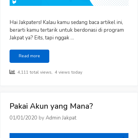
Hai Jakpaters! Kalau kamu sedang baca artikel ini,
berarti kamu tertarik untuk berdonasi di program
Jakpat ya? Eits, tapi nggak …
Tukar
Read more
Poin
dengan
4,111 total views, 4 views today
Donasi
#BisaSembuh
–
Donasi
untuk
Pakai Akun yang Mana?
Biaya
Pengobatan
01/01/2020
by
Admin Jakpat