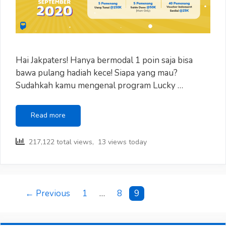
Hai Jakpaters! Hanya bermodal 1 poin saja bisa
bawa pulang hadiah kece! Siapa yang mau?
Sudahkah kamu mengenal program Lucky …
Modal
Read more
1
Poin
217,122 total views, 13 views today
Dapat
Hadiah
WAW!
Hanya
di
Post
← Previous
1
…
8
9
Jakpat
navigation
Lucky
Draw