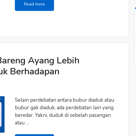
Meskipun
Read more
Sudah
Menikah,
30.4%
Orang
Masih
Malu
Membeli
Kondom
Bareng Ayang Lebih
uk Berhadapan
Selain perdebatan antara bubur diaduk atau
bubur gak diaduk, ada perdebatan lain yang
beredar. Yakni, duduk di sebelah pasangan
atau …