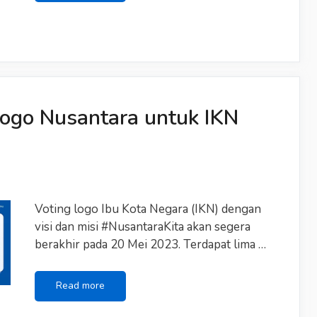
Tentang
Bika
Ambon,
IKN
dan
Sungai
Terpanjang
ogo Nusantara untuk IKN
Voting logo Ibu Kota Negara (IKN) dengan
visi dan misi #NusantaraKita akan segera
berakhir pada 20 Mei 2023. Terdapat lima …
Prediksi
Read more
Pemenang
Logo