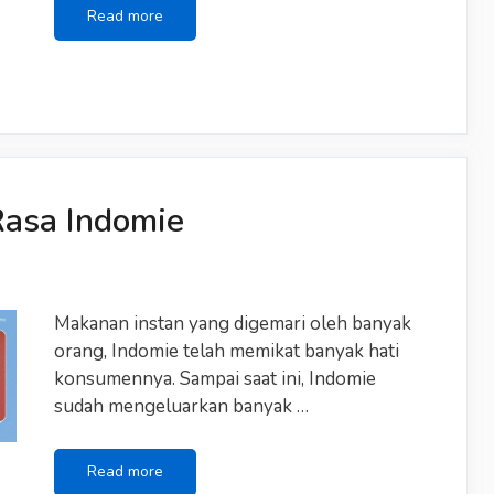
Tiga
Read more
Alasan
Makan
Bareng
Ayang
Lebih
Romantis
Kalau
Duduk
Rasa Indomie
Berhadapan
Makanan instan yang digemari oleh banyak
orang, Indomie telah memikat banyak hati
konsumennya. Sampai saat ini, Indomie
sudah mengeluarkan banyak …
Jakpat
Read more
Chart: