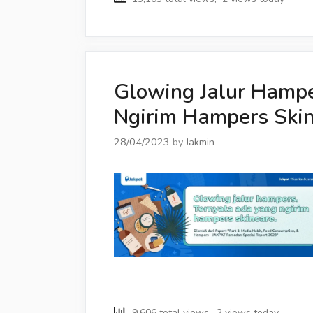
Kita
Pelaku
Bullying?
Glowing Jalur Hampe
Ngirim Hampers Skin
28/04/2023
by
Jakmin
9,606 total views, 2 views today