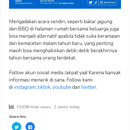
Mengadakan acara sendiri, seperti bakar jagung
dan BBQ di halaman rumah bersama keluarga juga
bisa menjadi alternatif apabila tidak suka keramaian
dan kemacetan malam tahun baru, yang penting
masih bisa menghabiskan detik-detik berakhirnya
tahun bersama orang terdekat.
Follow
akun sosial media Jakpat yaa! Karena banyak
informasi menarik di sana.
Follow
kami
di
instagram
,
tiktok
,
youtube
dan
twitter
.
10,658 total views, 2 views today
Share this:
C
C
l
l